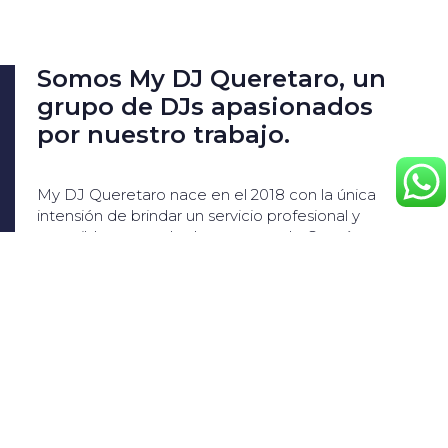
Somos My DJ Queretaro, un
grupo de DJs apasionados
por nuestro trabajo.
My DJ Queretaro nace en el 2018 con la única
intensión de brindar un servicio profesional y
accesible para todos los eventos de Querétaro y
alrededores. Nuestro compromiso es que todos y
cada uno de los invitados a tu evento no dejen de
bailar.
Conocer a My DJ Queretaro